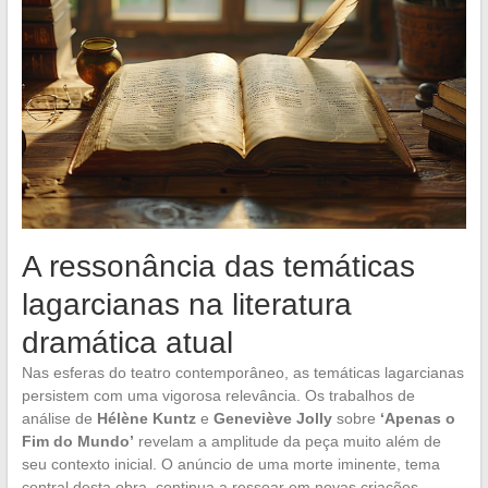
A ressonância das temáticas
lagarcianas na literatura
dramática atual
Nas esferas do teatro contemporâneo, as temáticas lagarcianas
persistem com uma vigorosa relevância. Os trabalhos de
análise de
Hélène Kuntz
e
Geneviève Jolly
sobre
‘Apenas o
Fim do Mundo’
revelam a amplitude da peça muito além de
seu contexto inicial. O anúncio de uma morte iminente, tema
central desta obra, continua a ressoar em novas criações