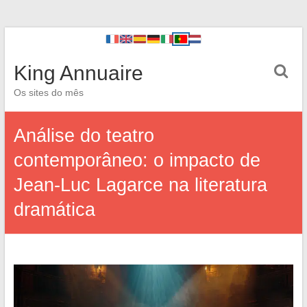
King Annuaire
Os sites do mês
Análise do teatro
contemporâneo: o impacto de
Jean-Luc Lagarce na literatura
dramática