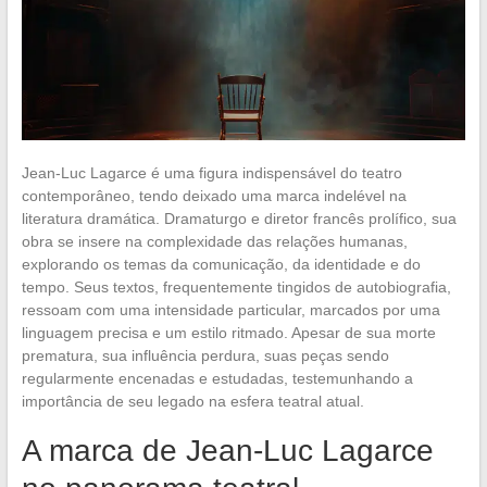
Jean-Luc Lagarce é uma figura indispensável do teatro
contemporâneo, tendo deixado uma marca indelével na
literatura dramática. Dramaturgo e diretor francês prolífico, sua
obra se insere na complexidade das relações humanas,
explorando os temas da comunicação, da identidade e do
tempo. Seus textos, frequentemente tingidos de autobiografia,
ressoam com uma intensidade particular, marcados por uma
linguagem precisa e um estilo ritmado. Apesar de sua morte
prematura, sua influência perdura, suas peças sendo
regularmente encenadas e estudadas, testemunhando a
importância de seu legado na esfera teatral atual.
A marca de Jean-Luc Lagarce