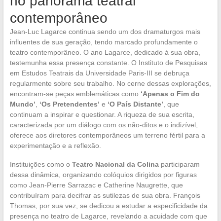
no panorama teatral
contemporâneo
Jean-Luc Lagarce continua sendo um dos dramaturgos mais
influentes de sua geração, tendo marcado profundamente o
teatro contemporâneo. O ano Lagarce, dedicado à sua obra,
testemunha essa presença constante. O Instituto de Pesquisas
em Estudos Teatrais da Universidade Paris-III se debruça
regularmente sobre seu trabalho. No cerne dessas explorações,
encontram-se peças emblemáticas como
‘Apenas o Fim do
Mundo’
,
‘Os Pretendentes’
e
‘O País Distante’
, que
continuam a inspirar e questionar. A riqueza de sua escrita,
caracterizada por um diálogo com os não-ditos e o indizível,
oferece aos diretores contemporâneos um terreno fértil para a
experimentação e a reflexão.
Instituições como o
Teatro Nacional da Colina
participaram
dessa dinâmica, organizando colóquios dirigidos por figuras
como Jean-Pierre Sarrazac e Catherine Naugrette, que
contribuíram para decifrar as sutilezas de sua obra. François
Thomas, por sua vez, se dedicou a estudar a especificidade da
presença no teatro de Lagarce, revelando a acuidade com que