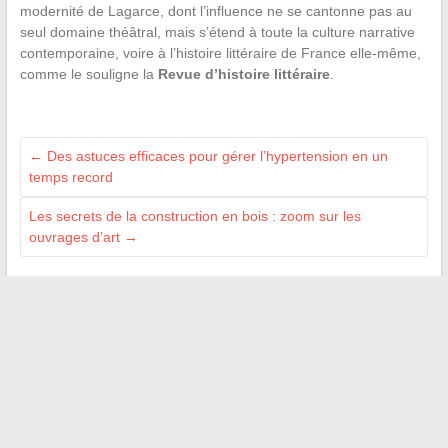
modernité de Lagarce, dont l’influence ne se cantonne pas au
seul domaine théâtral, mais s’étend à toute la culture narrative
contemporaine, voire à l’histoire littéraire de France elle-même,
comme le souligne la
Revue d’histoire littéraire
.
←
Des astuces efficaces pour gérer l’hypertension en un
temps record
Les secrets de la construction en bois : zoom sur les
ouvrages d’art
→
Recherche
BLOGROLL
Onsappelle
Info Du Web
L'Esprit Nature
Terre d'Humus