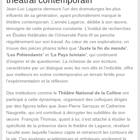
théâtral contemporain
Jean-Luc Lagarce demeure l’un des dramaturges les plus
influents de sa génération, ayant profondément marqué le
théâtre contemporain. L’année Lagarce, dédiée à son œuvre,
témoigne de cette présence constante. L’Institut de recherches
en Études théâtrales de l’Université Paris-III se penche
régulièrement sur son travail. Au cœur de ces explorations, on
trouve des pièces phares telles que
‘Juste la fin du monde’
,
‘Les Prétendants’
et
‘Le Pays lointain’
, qui continuent
d’inspirer et de questionner. La richesse de son écriture,
caractérisée par un dialogue avec les non-dits et l’indicible, offre
aux metteurs en scène contemporains un terrain fertile pour
l’expérimentation et la réflexion.
Des institutions comme le
Théâtre National de la Colline
ont
participé à cette dynamique, organisant des colloques dirigés
par des figures telles que Jean-Pierre Sarrazac et Catherine
Naugrette, qui ont contribué à décrypter les subtilités de son
œuvre. François Thomas, quant à lui, s’est attaché à étudier la
spécificité de la présence dans le théâtre de Lagarce, révélant
l’acuité avec laquelle l’auteur capte et retranscrit les contours de
la vie. Ces analyses académiques et artistiques soulignent la