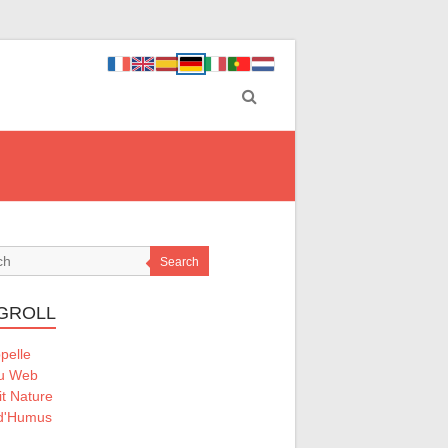
Search
GROLL
pelle
Du Web
it Nature
 d'Humus