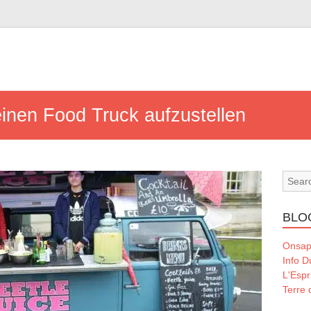
einen Food Truck aufzustellen
BLO
Onsap
Info 
L'Espr
Terre