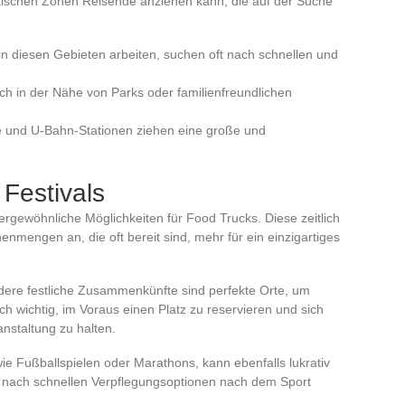
stischen Zonen Reisende anziehen kann, die auf der Suche
n diesen Gebieten arbeiten, suchen oft nach schnellen und
h in der Nähe von Parks oder familienfreundlichen
und U-Bahn-Stationen ziehen eine große und
Festivals
ergewöhnliche Möglichkeiten für Food Trucks. Diese zeitlich
mengen an, die oft bereit sind, mehr für ein einzigartiges
dere festliche Zusammenkünfte sind perfekte Orte, um
ch wichtig, im Voraus einen Platz zu reservieren und sich
anstaltung zu halten.
ie Fußballspielen oder Marathons, kann ebenfalls lukrativ
t nach schnellen Verpflegungsoptionen nach dem Sport