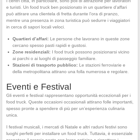
I centri città, in particolare, sono poli di attrazione per lavoratori
e turisti. Un food truck ben posizionato in un quartiere d’affari
può attirare una clientela di fretta durante l’ora di pranzo,
mentre una presenza in zona turistica può sedurre i viaggiatori
in cerca di sapori locali veloci.
Quartieri d’affari:
Le persone che lavorano in queste zone
cercano spesso pasti rapidi e gustosi.
Zone residenziali:
I food truck possono posizionarsi vicino
ai parchi o ai luoghi di passeggio familiare.
Stazioni di trasporto pubblico:
Le stazioni ferroviarie e
della metropolitana attirano una folla numerosa e regolare.
Eventi e Festival
Gli eventi e festival rappresentano opportunità eccezionali per i
food truck. Queste occasioni occasionali attirano folle importanti,
spesso pronte a spendere di più per un’esperienza culinaria
unica.
I festival musicali, i mercati di Natale e altri raduni festivi sono
luoghi perfetti per installare un food truck. Tuttavia, è essenziale
prenotare il proprio posto con largo anticipo e rispettare i