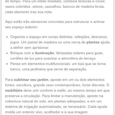
do tempo. Para um efeito imediato, combine texturas e cores:
vasos coloridos, seixos, cascalhos, bancos de madeira bruta,
cada elemento traz sua nota.
Aqui estão três alavancas concretas para estruturar e animar
seu espaço exterior:
Organize o espaço em zonas distintas: refeições, descanso,
jogos. Um painel de madeira ou uma cerca de
plantas
ajuda
a definir sem aprisionar.
Brinque com a
iluminação
: lâmpadas solares para guiar,
cordões de luz para suavizar a atmosfera do terraço.
Pense em elementos multifuncionais: um baú que se torna
banco, uma jardineira que serve de separação.
Para
sublimar seu jardim
, aposte em um ou dois elementos
fortes: escultura, grande vaso contemporâneo, fonte discreta. O
mobiliário
deve unir conforto e estilo, ao mesmo tempo em que
preserva a circulação. Para limitar a manutenção, aposte na
cobertura natural do solo, em plantas adequadas, e em um
sistema de irrigação automatizado, se necessário. Cada ajuste
molda um exterior vivo, acolhedor e à sua imagem.