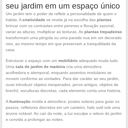
seu jardim em um espaço único
Um jardim tem o poder de refletir a personalidade de quem o
habita. A
criatividade
se revela já na escolha das
plantas
:
brincar com os contrastes entre perenes e floração sazonal,
variar as alturas, multiplicar as texturas. As
plantas trepadeiras
transformam uma pérgola ou uma parede nua em um decorado
vivo, ao mesmo tempo em que preservam a tranquilidade da
casa.
Estruturar o espaço com um
mobiliário
adequado muda tudo.
Uma
sala de jardim de madeira
cria uma atmosfera
acolhedora e atemporal, enquanto assentos modulares se
movem conforme as vontades. Para dar caráter ao seu jardim,
ouse introduzir objetos inesperados: jarros antigos, objetos de
brechó, esculturas discretas, cada elemento conta uma história.
A
iluminação
molda a atmosfera: postes solares para guiar os
passos, refletores discretos em um canteiro, halo sutil sob uma
árvore notável. Ao cair da noite, a luz esculpe o relevo do jardim
e convida a prolongar as noites.