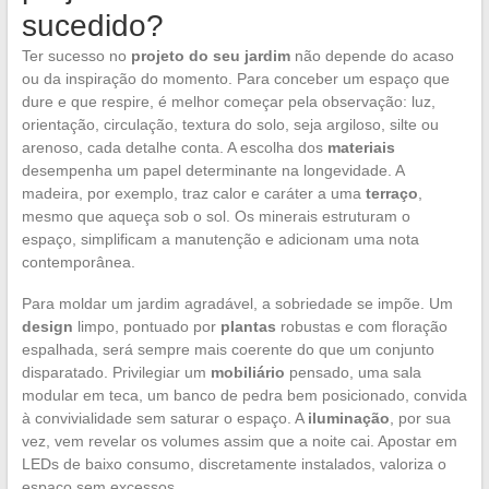
sucedido?
Ter sucesso no
projeto do seu jardim
não depende do acaso
ou da inspiração do momento. Para conceber um espaço que
dure e que respire, é melhor começar pela observação: luz,
orientação, circulação, textura do solo, seja argiloso, silte ou
arenoso, cada detalhe conta. A escolha dos
materiais
desempenha um papel determinante na longevidade. A
madeira, por exemplo, traz calor e caráter a uma
terraço
,
mesmo que aqueça sob o sol. Os minerais estruturam o
espaço, simplificam a manutenção e adicionam uma nota
contemporânea.
Para moldar um jardim agradável, a sobriedade se impõe. Um
design
limpo, pontuado por
plantas
robustas e com floração
espalhada, será sempre mais coerente do que um conjunto
disparatado. Privilegiar um
mobiliário
pensado, uma sala
modular em teca, um banco de pedra bem posicionado, convida
à convivialidade sem saturar o espaço. A
iluminação
, por sua
vez, vem revelar os volumes assim que a noite cai. Apostar em
LEDs de baixo consumo, discretamente instalados, valoriza o
espaço sem excessos.