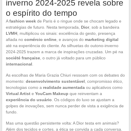
inverno 2024-2025 revela sobre
o espírito do tempo
A
fashion week
de Paris é o ringue onde se chocam legado e
estratégias de futuro. Nesta temporada,
Dior
, sob a bandeira
LVMH
, multiplicou os sinais: excelência do gesto, presença
afiada no
comércio online
, e avanços do
marketing digital
até na experiência do cliente. As silhuetas do outono-inverno
2024-2025 trazem a marca de inspirações cruzadas. Um pé na
société française
, o outro já voltado para um público
internacional
.
As escolhas de Maria Grazia Chiuri ressoam com os debates do
momento:
desenvolvimento sustentável
, compromisso ético,
tecnologias como a
realidade aumentada
ou aplicativos como
Virtual Artist
e
YouCam Makeup
que reinventam a
experiência do usuário
. Os códigos do luxo se ajustam a
golpes de inovações, sem nunca perder de vista a exigência de
fundo.
Mas uma questão persistente volta: A Dior testa em animais?
Além dos tecidos e cortes, a ética se convida a cada conversa.