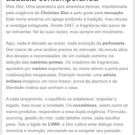
Miss Dior. Uma assinatura que atravessa épocas, impulsionada
pela exigência de
Christian Dior
e pelo gosto pela
inovação
.
Este nome encarna um apego profundo à tradição, mas recusa
a nostalgia estagnada. Desde 1947, a fragrância não parou de
se reinventar, fiel às suas raízes, mas sempre em movimento.
Aqui, nada é deixado ao acaso: cada evolução da
perfumaria
Dior nasce de uma análise precisa do mercado, da escuta ativa
dos desejos e necessidades, de um cuidado extremo na
seleção das
matérias-primas
. Os criadores de fragrâncias,
apoiados por
narizes
experientes, às vezes abrem a porta para
colaborações inesperadas. Exemplo recente: uma
artista
indiana
imaginou um novo frasco, prova da abertura e da
liberdade criativa que animam a casa.
A cada lançamento, o equilíbrio se estabelece: respeitar o
legado, mas ousar a novidade. Os
cosméticos
, assim como os
outros produtos, respondem a essa dupla exigência. Fórmulas,
sourcing, gestão do mito: cada detalhe conta, cada escolha
pesa. Sob a égide de
LVMH
, a Dior cultiva esse diálogo entre
memória e invenção, recusando-se a congelar seu passado.